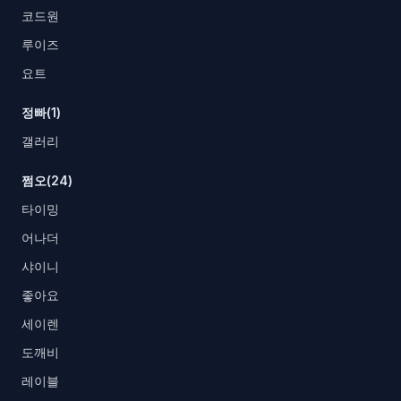
코드원
루이즈
요트
정빠(1)
갤러리
쩜오(24)
타이밍
어나더
샤이니
좋아요
세이렌
도깨비
레이블