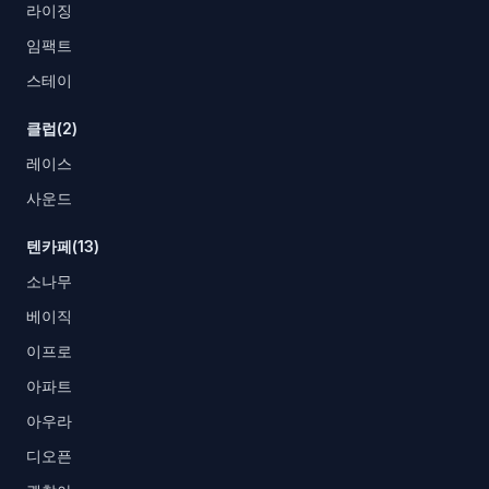
라이징
임팩트
스테이
클럽(2)
레이스
사운드
텐카페(13)
소나무
베이직
이프로
아파트
아우라
디오픈