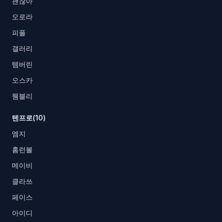
괜찮아
오로라
피플
갤러리
템버린
오스카
웸블리
텐프로(10)
엠지
홈런볼
메이비
클라쓰
페이스
아이디