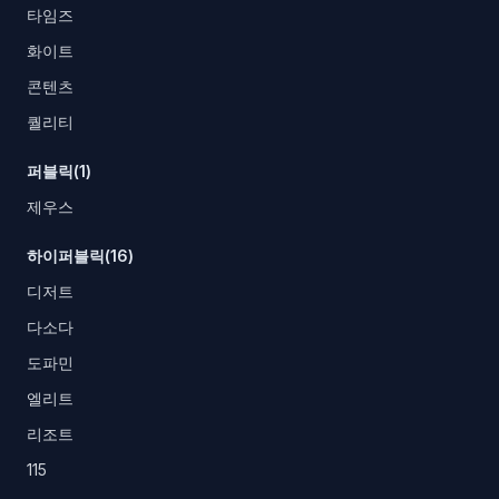
타임즈
화이트
콘텐츠
퀄리티
퍼블릭(1)
제우스
하이퍼블릭(16)
디저트
다소다
도파민
엘리트
리조트
115