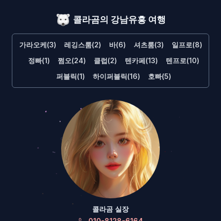
콜라곰의 강남유흥 여행
가라오케(3)
레깅스룸(2)
바(6)
셔츠룸(3)
일프로(8)
정빠(1)
쩜오(24)
클럽(2)
텐카페(13)
텐프로(10)
퍼블릭(1)
하이퍼블릭(16)
호빠(5)
콜라곰 실장
010-8128-6164