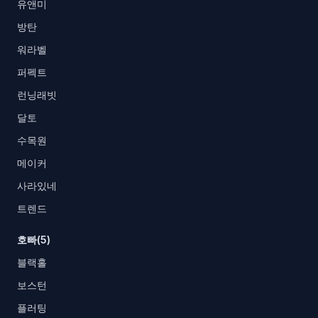
유앤미
방탄
워라벨
퍼펙트
런닝래빗
달토
수목원
메이커
사라있네
트렌드
호빠(5)
블랙홀
보스턴
플러팅