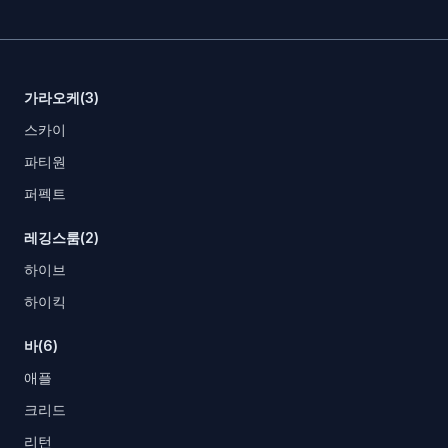
가라오케(3)
스카이
파티원
퍼펙트
레깅스룸(2)
하이브
하이킥
바(6)
애플
크리드
리턴