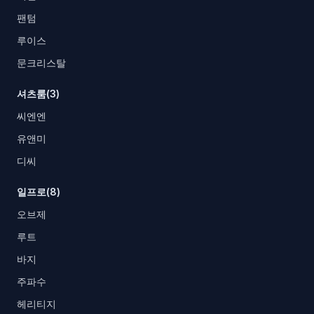
팬텀
루이스
문크리스탈
셔츠룸(3)
씨엔엔
유앤미
디씨
일프로(8)
오브제
루트
바지
주파수
헤리티지