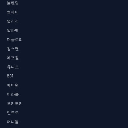
블렌딩
썸데이
멀리건
알파벳
더글로리
킹스맨
에프원
유니크
831
에이원
미라클
오키도키
인트로
머니볼