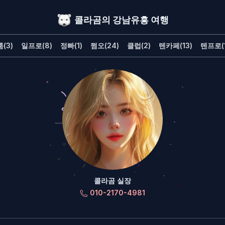
콜라곰의 강남유흥 여행
(3)
일프로(8)
정빠(1)
쩜오(24)
클럽(2)
텐카페(13)
텐프로(1
콜라곰 실장
010-2170-4981