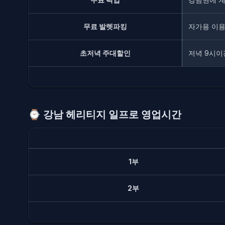
무료 발렛파킹
자가용 이용
초저녁 주대할인
저녁 9시이
⌚️
강남 헤리티지 일프로 영업시간
1부
2부