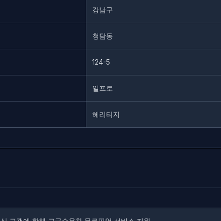
강남구
청담동
124-5
일프로
헤리티지
신 고객에 한해 고급승용차 무료픽업 서비스 지원