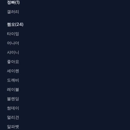
정빠(1)
갤러리
쩜오(24)
타이밍
어나더
샤이니
좋아요
세이렌
도깨비
레이블
블렌딩
썸데이
멀리건
알파벳