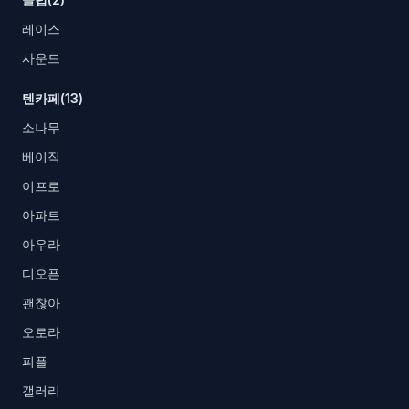
레이스
사운드
텐카페(13)
소나무
베이직
이프로
아파트
아우라
디오픈
괜찮아
오로라
피플
갤러리