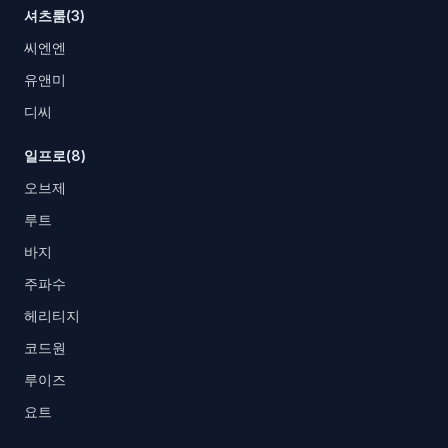
셔츠룸(3)
씨엔엔
유앤미
디씨
일프로(8)
오브제
루트
바지
주파수
헤리티지
코드원
루이즈
요트