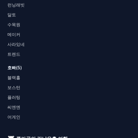
런닝래빗
달토
수목원
메이커
사라있네
트렌드
호빠(5)
블랙홀
보스턴
플러팅
씨엔엔
어게인