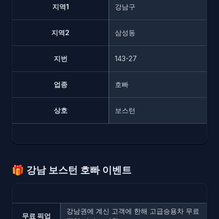
지역1
강남구
지역2
삼성동
지번
143-27
업종
호빠
상호
보스턴
🎁
강남 보스턴 호빠 이벤트
강남권에 계신 고객에 한해 고급승용차 무료
무료 픽업