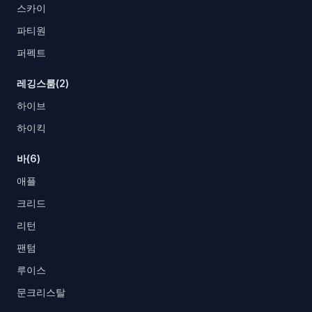
스카이
파티원
퍼펙트
레깅스룸(2)
하이브
하이킥
바(6)
애플
크리드
리턴
팬텀
루이스
문크리스탈