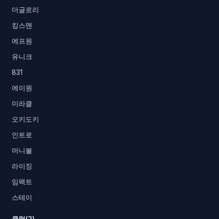
더글로리
킹스맨
에프원
유니크
831
에이원
미라클
오키도키
인트로
머니볼
라이징
임팩트
스테이
클럽(2)