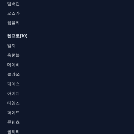
템버린
오스카
웸블리
텐프로(10)
엠지
홈런볼
메이비
클라쓰
페이스
아이디
타임즈
화이트
콘텐츠
퀄리티