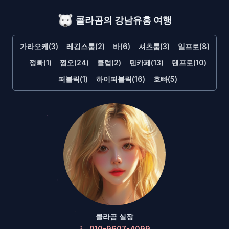
콜라곰의 강남유흥 여행
가라오케(3)
레깅스룸(2)
바(6)
셔츠룸(3)
일프로(8)
정빠(1)
쩜오(24)
클럽(2)
텐카페(13)
텐프로(10)
퍼블릭(1)
하이퍼블릭(16)
호빠(5)
콜라곰 실장
010-9607-4099