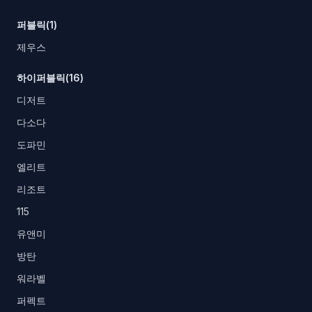
퍼블릭(1)
제우스
하이퍼블릭(16)
디저트
다소다
도파민
엘리트
리조트
115
유앤미
방탄
워라벨
퍼펙트