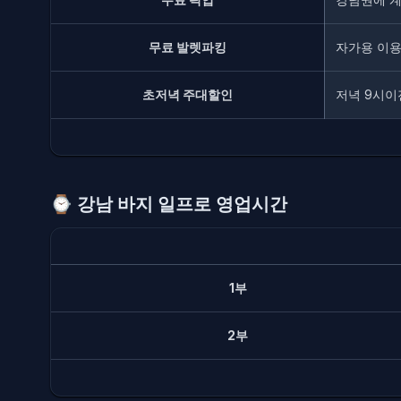
무료 발렛파킹
자가용 이용
초저녁 주대할인
저녁 9시이
⌚️
강남 바지 일프로 영업시간
1부
2부