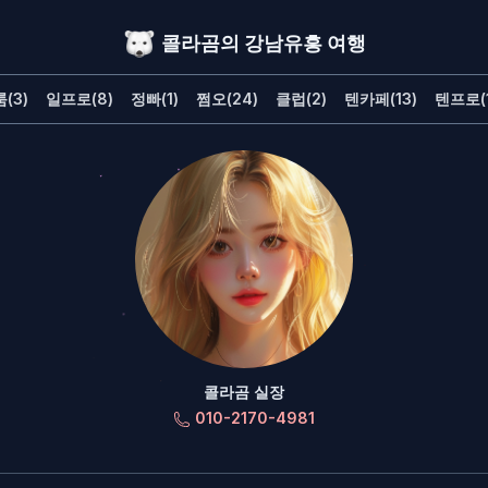
콜라곰의 강남유흥 여행
(3)
일프로(8)
정빠(1)
쩜오(24)
클럽(2)
텐카페(13)
텐프로(1
콜라곰 실장
010-2170-4981