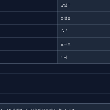
강남구
논현동
18-2
일프로
바지
신 고객에 한해 고급승용차 무료픽업 서비스 지원