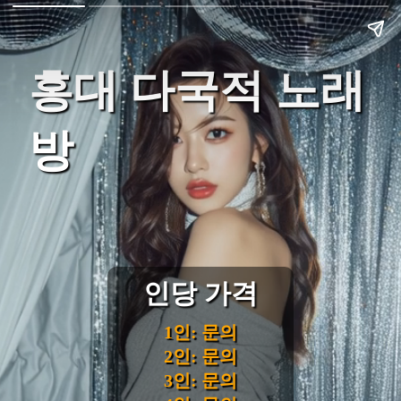
홍대 다국적 노래
방
인당 가격
1인: 문의
2인: 문의
3인: 문의