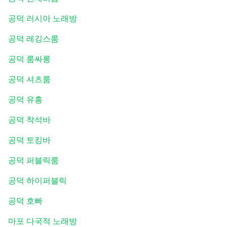
공덕 러시아 노래방
공덕 레깅스룸
공덕 룸싸롱
공덕 셔츠룸
공덕 유흥
공덕 착석바
공덕 토킹바
공덕 퍼블릭룸
공덕 하이퍼블릭
공덕 호빠
마포 다국적 노래방