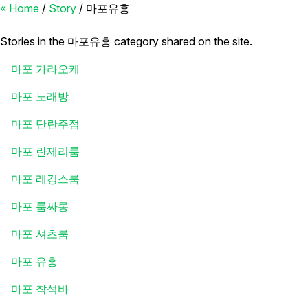
« Home
/
Story
/
마포유흥
마포유흥
Stories in the 마포유흥 category shared on the site.
마포 가라오케
마포 노래방
마포 단란주점
마포 란제리룸
마포 레깅스룸
마포 룸싸롱
마포 셔츠룸
마포 유흥
마포 착석바