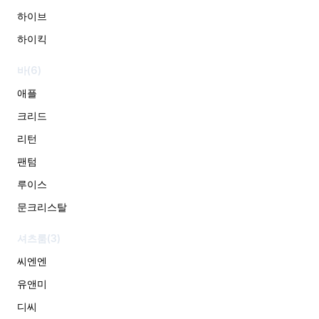
하이브
하이킥
바(6)
애플
크리드
리턴
팬텀
루이스
문크리스탈
셔츠룸(3)
씨엔엔
유앤미
디씨