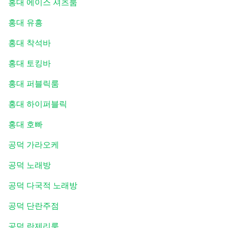
홍대 에이스 셔츠룸
홍대 유흥
홍대 착석바
홍대 토킹바
홍대 퍼블릭룸
홍대 하이퍼블릭
홍대 호빠
공덕 가라오케
공덕 노래방
공덕 다국적 노래방
공덕 단란주점
공덕 란제리룸