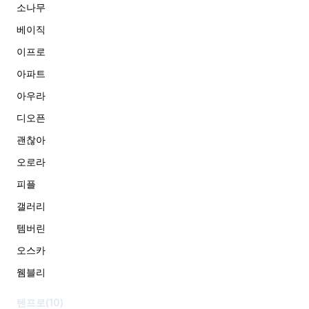
소나무
베이직
이프로
아파트
아우라
디오픈
괜찮아
오로라
피플
갤러리
템버린
오스카
웸블리
텐프로(10)