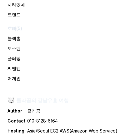
사라있네
트렌드
호빠(5)
블랙홀
보스턴
플러팅
씨엔엔
어게인
콜라곰의 강남유흥 여행
Author
콜라곰
Contact
010-8128-6164
Hosting
Asia/Seoul EC2 AWS(Amazon Web Service)