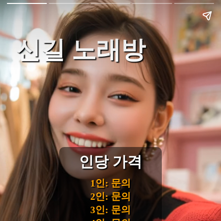
신길 노래방
인당 가격
1인: 문의
2인: 문의
3인: 문의