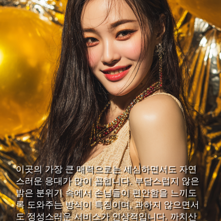
이곳의 가장 큰 매력으로는 세심하면서도 자연
스러운 응대가 많이 꼽힙니다. 부담스럽지 않은
밝은 분위기 속에서 손님들이 편안함을 느끼도
록 도와주는 방식이 특징이며, 과하지 않으면서
도 정성스러운 서비스가 인상적입니다. 까치산