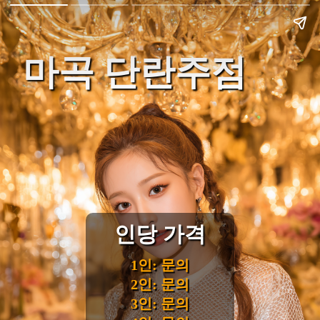
마곡 단란주점
인당 가격
1인: 문의
2인: 문의
3인: 문의