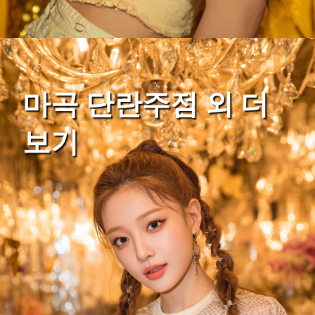
마곡 단란주점 외 더
보기