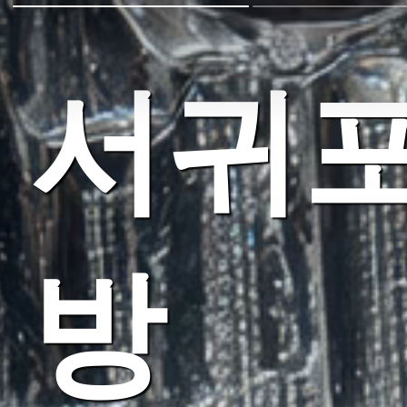
서귀포
방