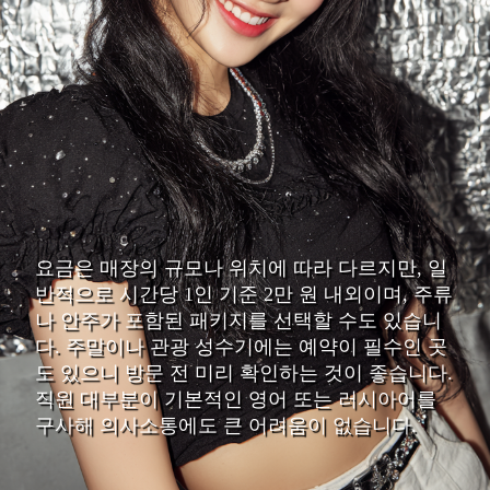
요금은 매장의 규모나 위치에 따라 다르지만, 일
반적으로 시간당 1인 기준 2만 원 내외이며, 주류
나 안주가 포함된 패키지를 선택할 수도 있습니
다. 주말이나 관광 성수기에는 예약이 필수인 곳
도 있으니 방문 전 미리 확인하는 것이 좋습니다.
직원 대부분이 기본적인 영어 또는 러시아어를
구사해 의사소통에도 큰 어려움이 없습니다.