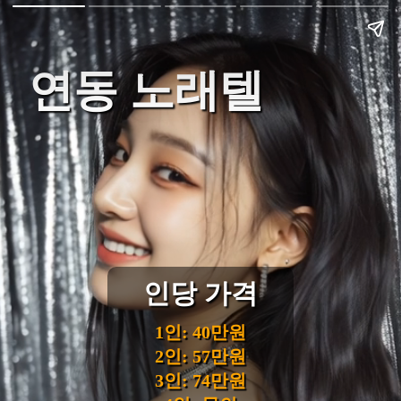
연동 노래텔
인당 가격
1인: 40만원
2인: 57만원
3인: 74만원