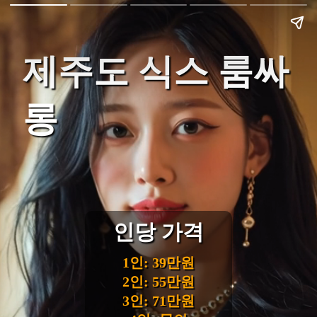
제주도 식스 룸싸
롱
인당 가격
1인: 39만원
2인: 55만원
3인: 71만원